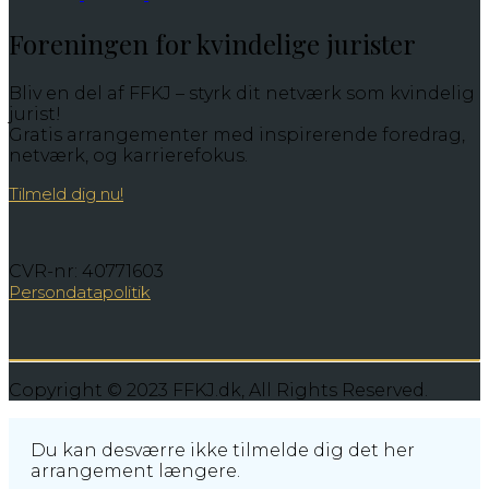
Foreningen for kvindelige jurister
Bliv en del af FFKJ – styrk dit netværk som kvindelig
jurist!
Gratis arrangementer med inspirerende foredrag,
netværk, og karrierefokus.
Tilmeld dig nu!
CVR-nr: 40771603
Persondatapolitik
Copyright © 2023 FFKJ.dk, All Rights Reserved.
Du kan desværre ikke tilmelde dig det her
arrangement længere.