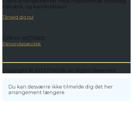
Gratis arrangementer med inspirerende foredrag,
netværk, og karrierefokus.
Tilmeld dig nu!
CVR-nr: 40771603
Persondatapolitik
Copyright © 2023 FFKJ.dk, All Rights Reserved.
Du kan desværre ikke tilmelde dig det her
arrangement længere.