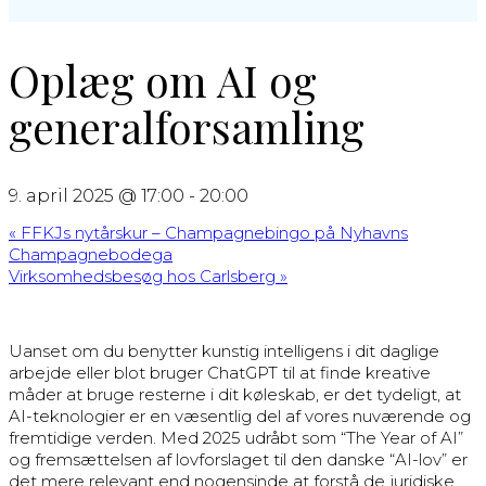
Oplæg om AI og
generalforsamling
9. april 2025 @ 17:00
-
20:00
«
FFKJs nytårskur – Champagnebingo på Nyhavns
Champagnebodega
Virksomhedsbesøg hos Carlsberg
»
Uanset om du benytter kunstig intelligens i dit daglige
arbejde eller blot bruger ChatGPT til at finde kreative
måder at bruge resterne i dit køleskab, er det tydeligt, at
AI-teknologier er en væsentlig del af vores nuværende og
fremtidige verden. Med 2025 udråbt som “The Year of AI”
og fremsættelsen af lovforslaget til den danske “AI-lov” er
det mere relevant end nogensinde at forstå de juridiske