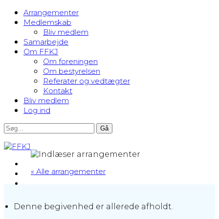
Arrangementer
Medlemskab
Bliv medlem
Samarbejde
Om FFKJ
Om foreningen
Om bestyrelsen
Referater og vedtægter
Kontakt
Bliv medlem
Log ind
« Alle arrangementer
Denne begivenhed er allerede afholdt.