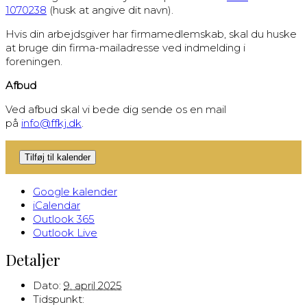
1070238
(husk at angive dit navn).
Hvis din arbejdsgiver har firmamedlemskab, skal du huske
at bruge din firma-mailadresse ved indmelding i
foreningen.
Afbud
Ved afbud skal vi bede dig sende os en mail
på
info@ffkj.dk
.
Tilføj til kalender
Google kalender
iCalendar
Outlook 365
Outlook Live
Detaljer
Dato:
9. april 2025
Tidspunkt: