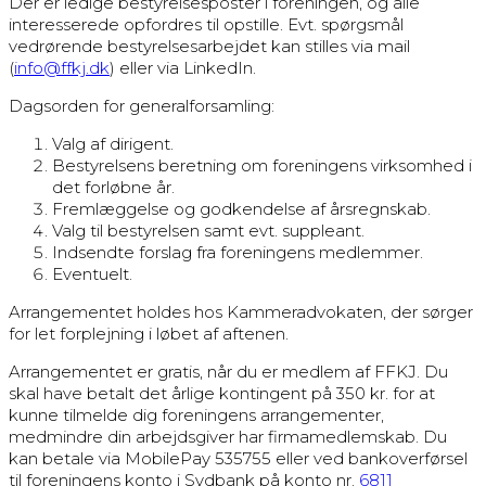
Der er ledige bestyrelsesposter i foreningen, og alle
interesserede opfordres til opstille. Evt. spørgsmål
vedrørende bestyrelsesarbejdet kan stilles via mail
(
info@ffkj.dk
) eller via LinkedIn.
Dagsorden for generalforsamling:
Valg af dirigent.
Bestyrelsens beretning om foreningens virksomhed i
det forløbne år.
Fremlæggelse og godkendelse af årsregnskab.
Valg til bestyrelsen samt evt. suppleant.
Indsendte forslag fra foreningens medlemmer.
Eventuelt.
Arrangementet holdes hos Kammeradvokaten, der sørger
for let forplejning i løbet af aftenen.
Arrangementet er gratis, når du er medlem af FFKJ. Du
skal have betalt det årlige kontingent på 350 kr. for at
kunne tilmelde dig foreningens arrangementer,
medmindre din arbejdsgiver har firmamedlemskab. Du
kan betale via MobilePay 535755 eller ved bankoverførsel
til foreningens konto i Sydbank på konto nr.
6811