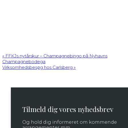
«
FFKJs nytårskur – Champagnebingo på Nyhavns
Champagnebodega
Virksomhedsbesøg hos Carlsberg
»
Tilmeld dig vores nyhedsbrev
Og hold dig informeret om kommende
arrangementer mm.