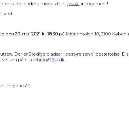
enter kan vi endelig mødes til et
fysisk
arrangement!
de sted
ag den 20. maj 2021 kl. 18.30
på Midtermolen 18, 2100 Køben
utter). Der er
3 ledige pladser
i bestyrelsen til besættelse. D
styrelsen på e-mail
info@ffkj.dk
.
t forløbne år.