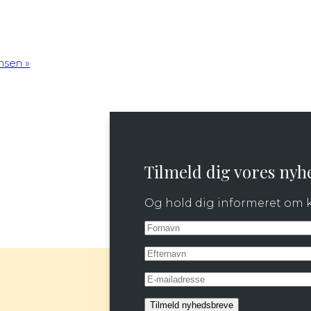
ansen
»
Tilmeld dig vores nyh
Og hold dig informeret o