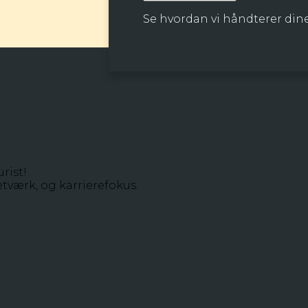
Se hvordan vi håndterer dine
rist!
tværk, og karrierefokus.