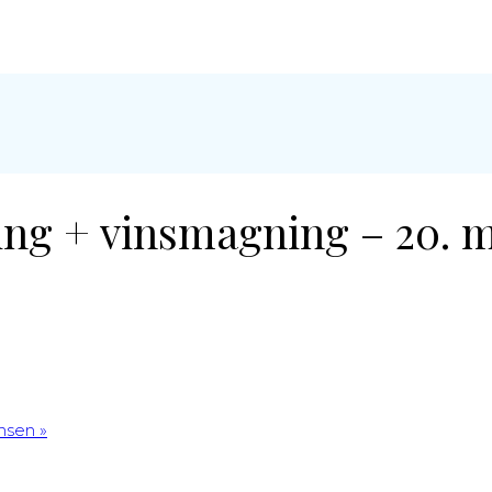
ing + vinsmagning – 20. 
ansen
»