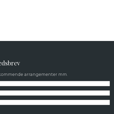
edsbrev
m kommende arrangementer mm.