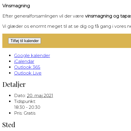
Vinsmagning
Efter generalforsamlingen vil der være
vinsmagning og tapa
Vi glæder os enormt meget til at se dig og få gang i vores n
Tilføj til kalender
Google kalender
iCalendar
Outlook 365
Outlook Live
Detaljer
Dato:
20. maj 2021
Tidspunkt:
18:30 - 20:30
Pris:
Gratis
Sted