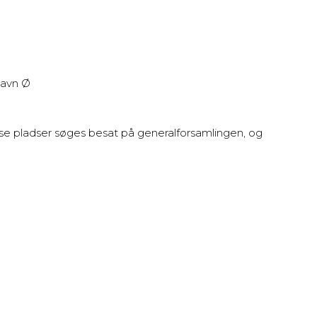
havn Ø
isse pladser søges besat på generalforsamlingen, og