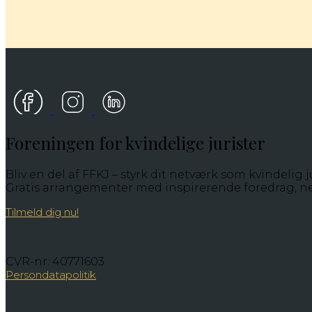
Foreningen for kvindelige jurister
Bliv en del af FFKJ – styrk dit netværk som kvindelig ju
Gratis arrangementer med inspirerende foredrag, ne
Tilmeld dig nu!
CVR-nr: 40771603
Persondatapolitik